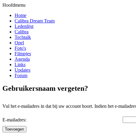
Hoofdmenu
Home
Calibra Dream Team
Ledenlijst
Calibra
Techtalk
Opel
Foto's
Filmpjes
Agenda
Links
Updates
Forum
Gebruikersnaam vergeten?
Vul het e-mailadres in dat bij uw account hoort. Indien het e-mailad
E-mailadres:
Toevoegen